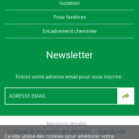
Isolation
Pose fenêtres
Encadrement cheminée
Newsletter
Entrez votre adresse email pour vous inscrire :
Mentions légales
Politique de protection des données
Plan du site
Ce site utilise des cookies pour améliorer votre
Toitures Käppeli, Copyright 2026