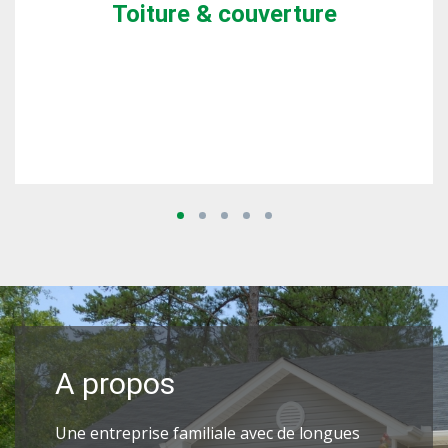
Toiture & couverture
1
2
3
4
5
A propos
Une entreprise familiale avec de longues