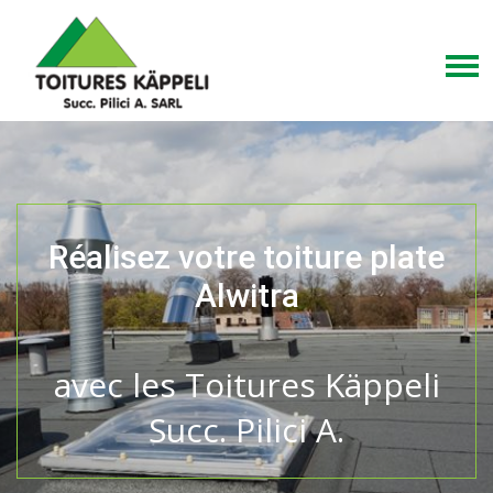
Réalisez votre toiture plate
Alwitra
avec les Toitures Käppeli
Succ. Pilici A.