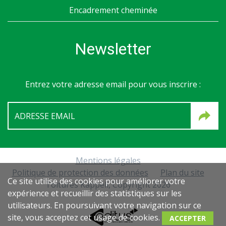
Encadrement cheminée
Newsletter
Entrez votre adresse email pour vous inscrire :
Mentions légales
Politique de protection des données
Plan du site
Ce site utilise des cookies pour améliorer votre
Toitures Käppeli, Copyright 2026
expérience et recueillir des statistiques sur les
utilisateurs. En poursuivant votre navigation sur ce
site, vous acceptez cet usage de cookies.
MARKETING & D
AT
A SERVICES