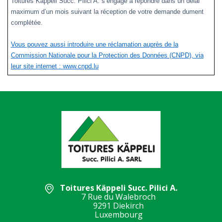
Toitures Käppeli Succ. Pilici A.
s’engage à répondre dans un délai
maximum d’un mois suivant la réception de votre demande dument
complétée.
Vous pouvez aussi introduire une réclamation auprès de la
Commission Nationale pour la Protection des Données (CNPD), via
leur site internet :
www.cnpd.lu
Toitures Käppeli Succ. Pilici A.
7 Rue du Walebroch
9291 Diekirch
Luxembourg